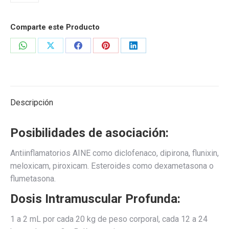
Comparte este Producto
Share
Share
Share
Share
Share
on
on
on
on
on
WhatsApp
X
Facebook
Pinterest
LinkedIn
Descripción
Posibilidades de asociación:
Antiinflamatorios AINE como diclofenaco, dipirona, flunixin,
meloxicam, piroxicam. Esteroides como dexametasona o
flumetasona.
Dosis Intramuscular Profunda:
1 a 2 mL por cada 20 kg de peso corporal, cada 12 a 24