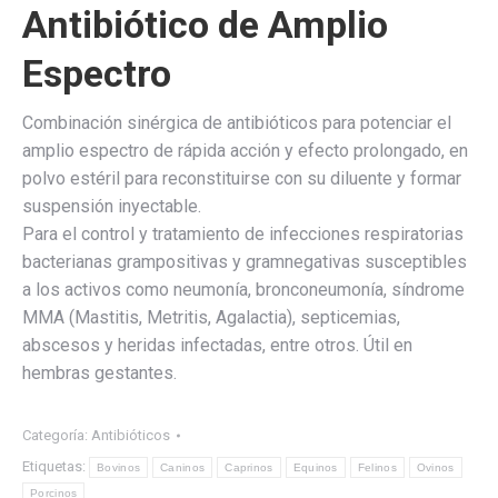
Antibiótico de Amplio
Espectro
Combinación sinérgica de antibióticos para potenciar el
amplio espectro de rápida acción y efecto prolongado, en
polvo estéril para reconstituirse con su diluente y formar
suspensión inyectable.
Para el control y tratamiento de infecciones respiratorias
bacterianas grampositivas y gramnegativas susceptibles
a los activos como neumonía, bronconeumonía, síndrome
MMA (Mastitis, Metritis, Agalactia), septicemias,
abscesos y heridas infectadas, entre otros. Útil en
hembras gestantes.
Categoría:
Antibióticos
Etiquetas:
Bovinos
Caninos
Caprinos
Equinos
Felinos
Ovinos
Porcinos