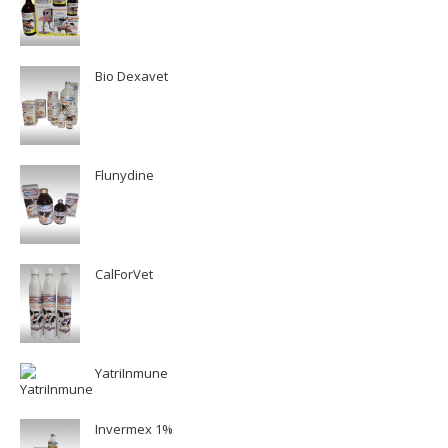
Bio Dexavet
Flunydine
CalForVet
YatriInmune
Invermex 1%