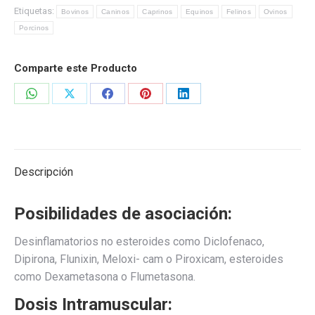
Etiquetas:
Bovinos
Caninos
Caprinos
Equinos
Felinos
Ovinos
Porcinos
Comparte este Producto
Share
Share
Share
Share
Share
on
on
on
on
on
WhatsApp
X
Facebook
Pinterest
LinkedIn
Descripción
Posibilidades de asociación:
Desinflamatorios no esteroides como Diclofenaco,
Dipirona, Flunixin, Meloxi- cam o Piroxicam, esteroides
como Dexametasona o Flumetasona.
Dosis Intramuscular: