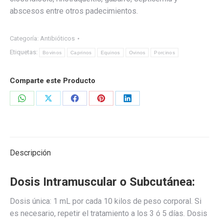
abscesos entre otros padecimientos.
Categoría:
Antibióticos
Etiquetas:
Bovinos
Caprinos
Equinos
Ovinos
Porcinos
Comparte este Producto
Share
Share
Share
Share
Share
on
on
on
on
on
WhatsApp
X
Facebook
Pinterest
LinkedIn
Descripción
Dosis Intramuscular o Subcutánea:
Dosis única: 1 mL por cada 10 kilos de peso corporal. Si
es necesario, repetir el tratamiento a los 3 ó 5 días. Dosis