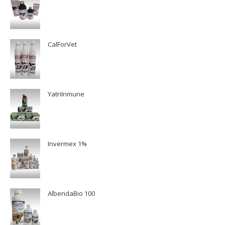
CalForVet
YatriInmune
Invermex 1%
AlbendaBio 100