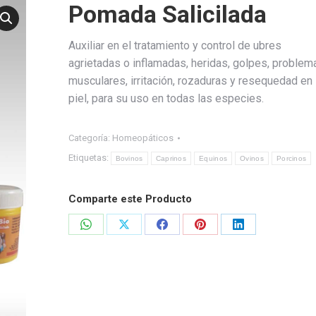
Pomada Salicilada
Auxiliar en el tratamiento y control de ubres
agrietadas o inflamadas, heridas, golpes, problem
musculares, irritación, rozaduras y resequedad en 
piel, para su uso en todas las especies.
Categoría:
Homeopáticos
Etiquetas:
Bovinos
Caprinos
Equinos
Ovinos
Porcinos
Comparte este Producto
Share
Share
Share
Share
Share
on
on
on
on
on
WhatsApp
X
Facebook
Pinterest
LinkedIn