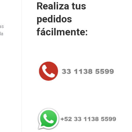
Realiza tus
pedidos
as
fácilmente:
la