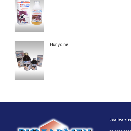
Flunydine
Realiza tu